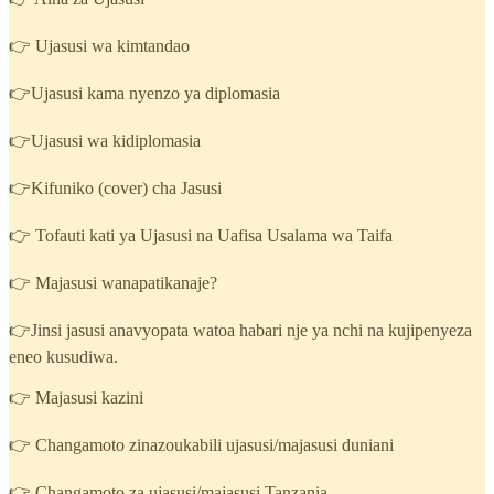
👉 Ujasusi wa kimtandao
👉Ujasusi kama nyenzo ya diplomasia
👉Ujasusi wa kidiplomasia
👉Kifuniko (cover) cha Jasusi
👉 Tofauti kati ya Ujasusi na Uafisa Usalama wa Taifa
👉 Majasusi wanapatikanaje?
👉Jinsi jasusi anavyopata watoa habari nje ya nchi na kujipenyeza
eneo kusudiwa.
👉 Majasusi kazini
👉 Changamoto zinazoukabili ujasusi/majasusi duniani
👉 Changamoto za ujasusi/majasusi Tanzania