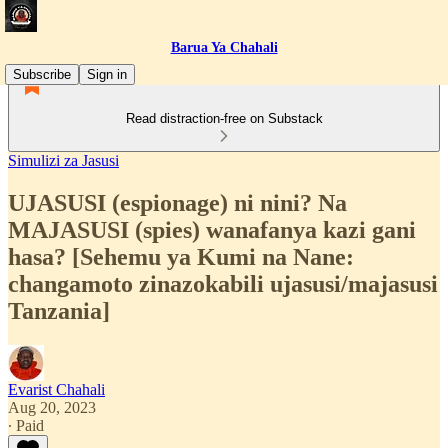
Barua Ya Chahali
Subscribe
Sign in
Read distraction-free on Substack
Simulizi za Jasusi
UJASUSI (espionage) ni nini? Na
MAJASUSI (spies) wanafanya kazi gani
hasa? [Sehemu ya Kumi na Nane:
changamoto zinazokabili ujasusi/majasusi
Tanzania]
Evarist Chahali
Aug 20, 2023
∙ Paid