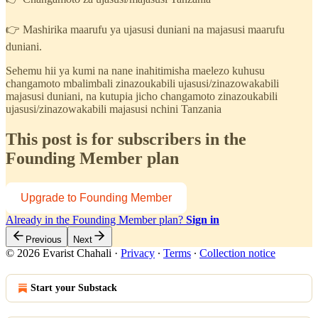
👉 Mashirika maarufu ya ujasusi duniani na majasusi maarufu
duniani.
Sehemu hii ya kumi na nane inahitimisha maelezo kuhusu
changamoto mbalimbali zinazoukabili ujasusi/zinazowakabili
majasusi duniani, na kutupia jicho changamoto zinazoukabili
ujasusi/zinazowakabili majasusi nchini Tanzania
This post is for subscribers in the
Founding Member plan
Upgrade to Founding Member
Already in the Founding Member plan?
Sign in
Previous
Next
© 2026 Evarist Chahali
·
Privacy
∙
Terms
∙
Collection notice
Start your Substack