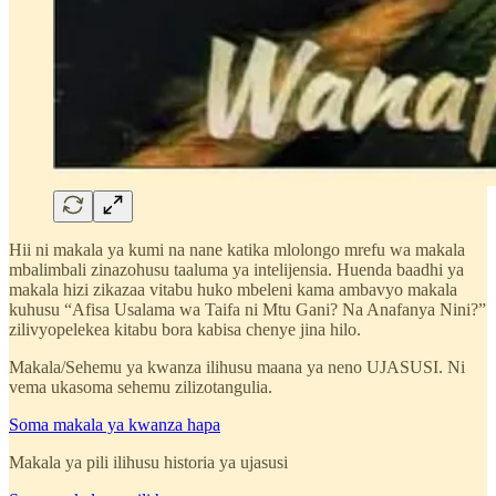
Hii ni makala ya kumi na nane katika mlolongo mrefu wa makala
mbalimbali zinazohusu taaluma ya intelijensia. Huenda baadhi ya
makala hizi zikazaa vitabu huko mbeleni kama ambavyo makala
kuhusu “Afisa Usalama wa Taifa ni Mtu Gani? Na Anafanya Nini?”
zilivyopelekea kitabu bora kabisa chenye jina hilo.
Makala/Sehemu ya kwanza ilihusu maana ya neno UJASUSI. Ni
vema ukasoma sehemu zilizotangulia.
Soma makala ya kwanza hapa
Makala ya pili ilihusu historia ya ujasusi