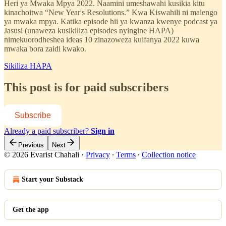
Heri ya Mwaka Mpya 2022. Naamini umeshawahi kusikia kitu
kinachoitwa “New Year's Resolutions.” Kwa Kiswahili ni malengo
ya mwaka mpya. Katika episode hii ya kwanza kwenye podcast ya
Jasusi (unaweza kusikiliza episodes nyingine HAPA)
nimekuorodheshea ideas 10 zinazoweza kuifanya 2022 kuwa
mwaka bora zaidi kwako.
Sikiliza HAPA
This post is for paid subscribers
Subscribe
Already a paid subscriber?
Sign in
Previous
Next
© 2026 Evarist Chahali
·
Privacy
∙
Terms
∙
Collection notice
Start your Substack
Get the app