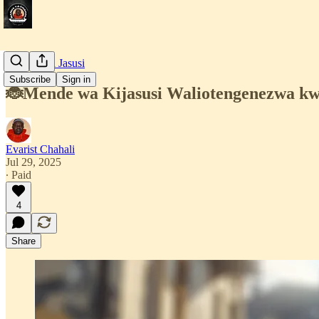
Simulizi za Jasusi
Subscribe
Sign in
🐞Mende wa Kijasusi Waliotengenezwa 
Evarist Chahali
Jul 29, 2025
∙ Paid
4
Share