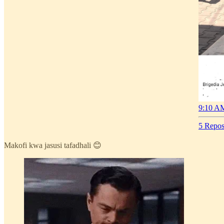
9:10 AM
5 Repos
Makofi kwa jasusi tafadhali 😊