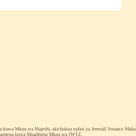
da kuwa Mkuu wa Majeshi, akichukua nafasi ya Jenerali Venance Mab
ha akamteua kuwa Mnadhimu Mkuu wa JWTZ.