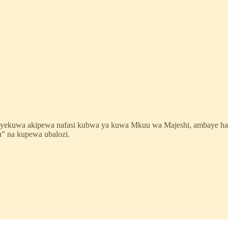
u aliyekuwa akipewa nafasi kubwa ya kuwa Mkuu wa Majeshi, ambaye 
a” na kupewa ubalozi.