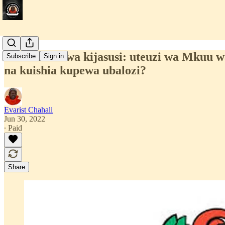
Uchambuzi wa kijasusi: uteuzi wa Mkuu 
Subscribe
Sign in
na kuishia kupewa ubalozi?
Evarist Chahali
Jun 30, 2022
∙ Paid
Share