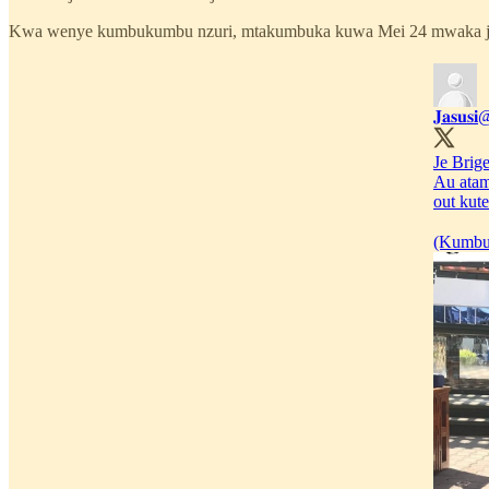
Kwa wenye kumbukumbu nzuri, mtakumbuka kuwa Mei 24 mwaka jana, 
𝐉𝐚𝐬𝐮𝐬𝐢
@
Je Brig
Au atam
out kut
(Kumbuk