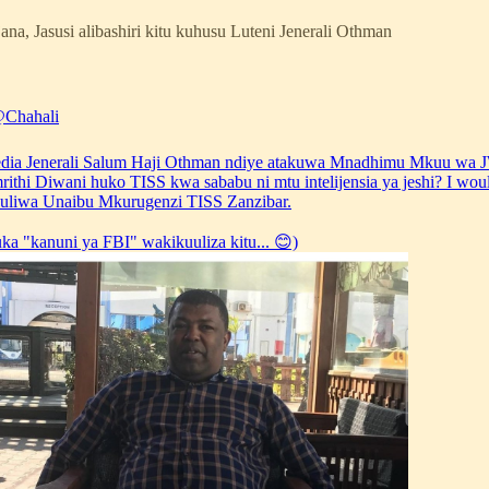
Jasusi alibashiri kitu kuhusu Luteni Jenerali Othman
Chahali
edia Jenerali Salum Haji Othman ndiye atakuwa Mnadhimu Mkuu wa
rithi Diwani huko TISS kwa sababu ni mtu intelijensia ya jeshi? I woul
euliwa Unaibu Mkurugenzi TISS Zanzibar.
a "kanuni ya FBI" wakikuuliza kitu... 😊)