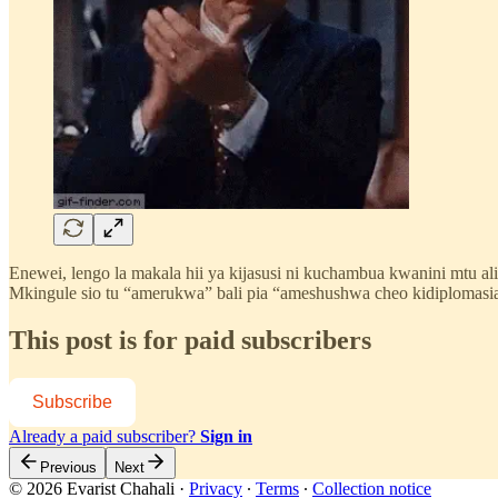
Enewei, lengo la makala hii ya kijasusi ni kuchambua kwanini mt
Mkingule sio tu “amerukwa” bali pia “ameshushwa cheo kidiplomasi
This post is for paid subscribers
Subscribe
Already a paid subscriber?
Sign in
Previous
Next
© 2026 Evarist Chahali
·
Privacy
∙
Terms
∙
Collection notice