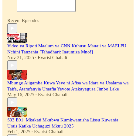
Recent Episodes
Video ya Ripoti Maalum ya CNN Kuhusu Mauaji ya MAELFU
Nchini Tanzania [Tahadhari: Inaumiza Mno!]
Nov 21, 2025
Evarist Chahali
•
Mbunge Ajigamba Kuwa Yeye ni Afisa wa Idara ya Usalama wa
Taifa, Atamfanyia Umafia Yeyote Atakayegusa Jimbo Lake
May 16, 2025
Evarist Chahali
•
S03 E01: Mkakati Mkubwa Kumkwamisha Lissu Kuwania
Urais Katika Uchaguzi Mkuu 2025
Feb 1, 2025
Evarist Chahali
•