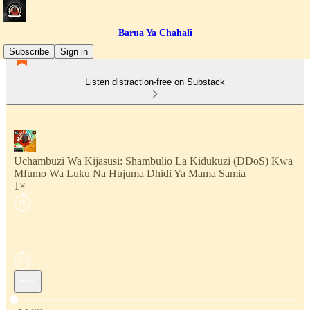
Barua Ya Chahali
Subscribe
Sign in
Listen distraction-free on Substack
Uchambuzi Wa Kijasusi: Shambulio La Kidukuzi (DDoS) Kwa
Mfumo Wa Luku Na Hujuma Dhidi Ya Mama Samia
1×
Current time: 0:00 / Total time: -14:07