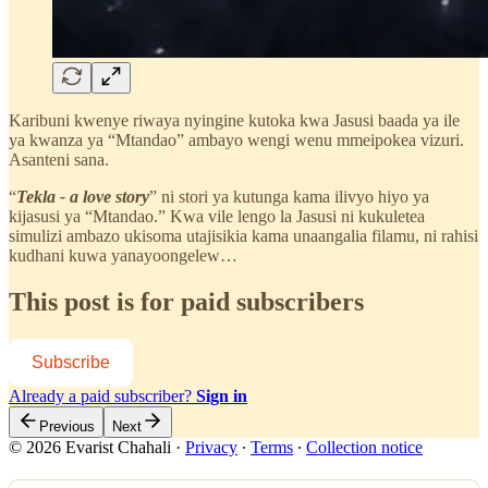
Karibuni kwenye riwaya nyingine kutoka kwa Jasusi baada ya ile
ya kwanza ya “Mtandao” ambayo wengi wenu mmeipokea vizuri.
Asanteni sana.
“
Tekla - a love story
” ni stori ya kutunga kama ilivyo hiyo ya
kijasusi ya “Mtandao.” Kwa vile lengo la Jasusi ni kukuletea
simulizi ambazo ukisoma utajisikia kama unaangalia filamu, ni rahisi
kudhani kuwa yanayoongelew…
This post is for paid subscribers
Subscribe
Already a paid subscriber?
Sign in
Previous
Next
© 2026 Evarist Chahali
·
Privacy
∙
Terms
∙
Collection notice