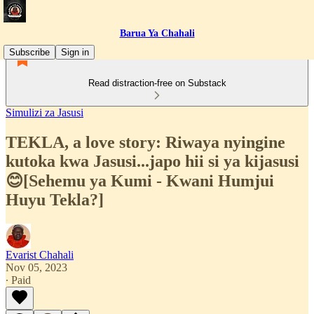
Barua Ya Chahali
Subscribe
Sign in
Read distraction-free on Substack
Simulizi za Jasusi
TEKLA, a love story: Riwaya nyingine
kutoka kwa Jasusi...japo hii si ya kijasusi
😊[Sehemu ya Kumi - Kwani Humjui
Huyu Tekla?]
Evarist Chahali
Nov 05, 2023
∙ Paid