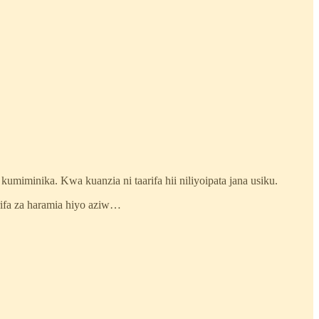
miminika. Kwa kuanzia ni taarifa hii niliyoipata jana usiku.
rifa za haramia hiyo aziw…