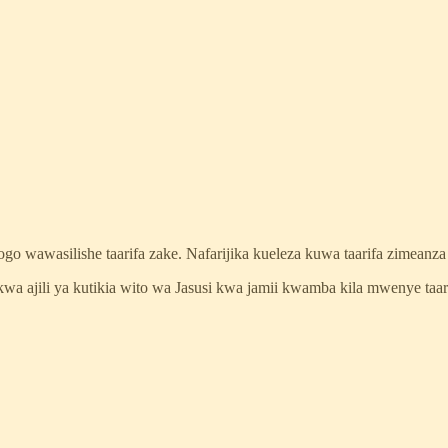
wawasilishe taarifa zake. Nafarijika kueleza kuwa taarifa zimeanza ku
kwa ajili ya kutikia wito wa Jasusi kwa jamii kwamba kila mwenye taa