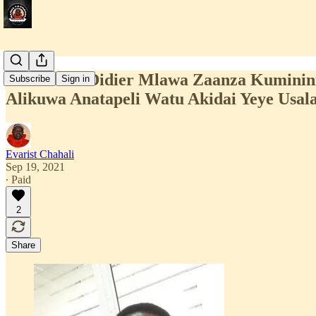
Taarifa Za Didier Mlawa Zaanza Kuminini
Subscribe
Sign in
Alikuwa Anatapeli Watu Akidai Yeye Usa
Evarist Chahali
Sep 19, 2021
∙ Paid
2
Share