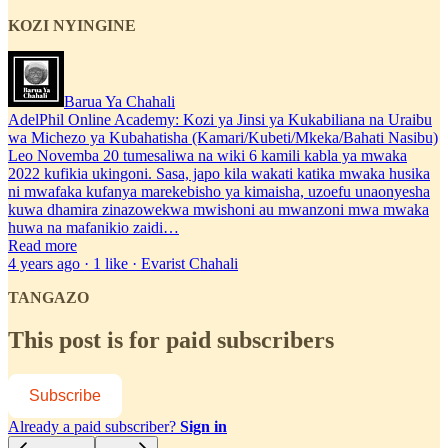
KOZI NYINGINE
Barua Ya Chahali
AdelPhil Online Academy: Kozi ya Jinsi ya Kukabiliana na Uraibu
wa Michezo ya Kubahatisha (Kamari/Kubeti/Mkeka/Bahati Nasibu)
Leo Novemba 20 tumesaliwa na wiki 6 kamili kabla ya mwaka
2022 kufikia ukingoni. Sasa, japo kila wakati katika mwaka husika
ni mwafaka kufanya marekebisho ya kimaisha, uzoefu unaonyesha
kuwa dhamira zinazowekwa mwishoni au mwanzoni mwa mwaka
huwa na mafanikio zaidi…
Read more
4 years ago · 1 like · Evarist Chahali
TANGAZO
This post is for paid subscribers
Subscribe
Already a paid subscriber?
Sign in