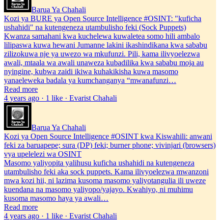
Barua Ya Chahali
Kozi ya BURE ya Open Source Intelligence #OSINT: "kuficha
ushahidi" na kutengeneza utambulisho feki (Sock Puppets)
Kwanza samahani kwa kuchelewa kuwaletea somo hili ambalo
lilipaswa kuwa hewani Jumanne lakini ikashindikana kwa sababu
zilizokuwa nje ya uwezo wa mkufunzi. Pili, kama ilivyoelezwa
awali, mtaala wa awali unaweza kubadilika kwa sababu moja au
nyingine, kubwa zaidi ikiwa kuhakikisha kuwa masomo
yanaeleweka badala ya kumchanganya “mwanafunzi…
Read more
4 years ago · 1 like · Evarist Chahali
Barua Ya Chahali
Kozi ya Open Source Intelligence #OSINT kwa Kiswahili: anwani
feki za baruapepe; sura (DP) feki; burner phone; vivinjari (browsers)
vya upelelezi wa OSINT
Masomo yaliyopita yalihusu kuficha ushahidi na kutengeneza
utambulisho feki aka sock puppets. Kama ilivyoelezwa mwanzoni
mwa kozi hii, ni lazima kusoma masomo yaliyotangulia ili uweze
kuendana na masomo yaliyopo/yajayo. Kwahiyo, ni muhimu
kusoma masomo haya ya awali…
Read more
4 years ago · 1 like · Evarist Chahali