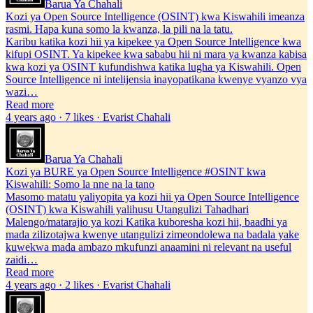
Barua Ya Chahali
Kozi ya Open Source Intelligence (OSINT) kwa Kiswahili imeanza
rasmi. Hapa kuna somo la kwanza, la pili na la tatu.
Karibu katika kozi hii ya kipekee ya Open Source Intelligence kwa
kifupi OSINT. Ya kipekee kwa sababu hii ni mara ya kwanza kabisa
kwa kozi ya OSINT kufundishwa katika lugha ya Kiswahili. Open
Source Intelligence ni intelijensia inayopatikana kwenye vyanzo vya
wazi…
Read more
4 years ago · 7 likes · Evarist Chahali
Barua Ya Chahali
Kozi ya BURE ya Open Source Intelligence #OSINT kwa
Kiswahili: Somo la nne na la tano
Masomo matatu yaliyopita ya kozi hii ya Open Source Intelligence
(OSINT) kwa Kiswahili yalihusu Utangulizi Tahadhari
Malengo/matarajio ya kozi Katika kuboresha kozi hii, baadhi ya
mada zilizotajwa kwenye utangulizi zimeondolewa na badala yake
kuwekwa mada ambazo mkufunzi anaamini ni relevant na useful
zaidi…
Read more
4 years ago · 2 likes · Evarist Chahali