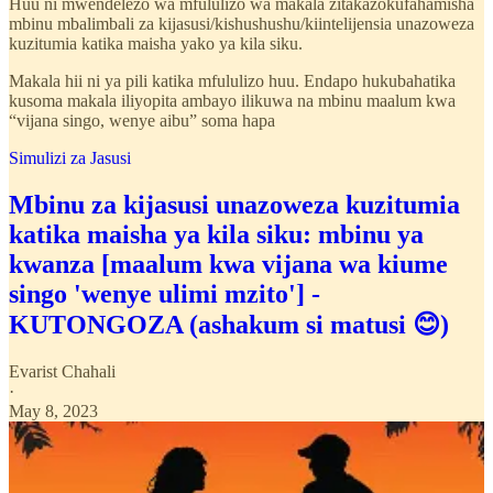
Huu ni mwendelezo wa mfululizo wa makala zitakazokufahamisha
mbinu mbalimbali za kijasusi/kishushushu/kiintelijensia unazoweza
kuzitumia katika maisha yako ya kila siku.
Makala hii ni ya pili katika mfululizo huu. Endapo hukubahatika
kusoma makala iliyopita ambayo ilikuwa na mbinu maalum kwa
“vijana singo, wenye aibu” soma hapa
Simulizi za Jasusi
Mbinu za kijasusi unazoweza kuzitumia
katika maisha ya kila siku: mbinu ya
kwanza [maalum kwa vijana wa kiume
singo 'wenye ulimi mzito'] -
KUTONGOZA (ashakum si matusi 😊)
Evarist Chahali
·
May 8, 2023