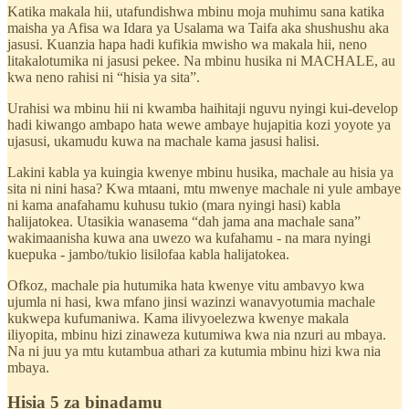
Katika makala hii, utafundishwa mbinu moja muhimu sana katika
maisha ya Afisa wa Idara ya Usalama wa Taifa aka shushushu aka
jasusi. Kuanzia hapa hadi kufikia mwisho wa makala hii, neno
litakalotumika ni jasusi pekee. Na mbinu husika ni MACHALE, au
kwa neno rahisi ni “hisia ya sita”.
Urahisi wa mbinu hii ni kwamba haihitaji nguvu nyingi kui-develop
hadi kiwango ambapo hata wewe ambaye hujapitia kozi yoyote ya
ujasusi, ukamudu kuwa na machale kama jasusi halisi.
Lakini kabla ya kuingia kwenye mbinu husika, machale au hisia ya
sita ni nini hasa? Kwa mtaani, mtu mwenye machale ni yule ambaye
ni kama anafahamu kuhusu tukio (mara nyingi hasi) kabla
halijatokea. Utasikia wanasema “dah jama ana machale sana”
wakimaanisha kuwa ana uwezo wa kufahamu - na mara nyingi
kuepuka - jambo/tukio lisilofaa kabla halijatokea.
Ofkoz, machale pia hutumika hata kwenye vitu ambavyo kwa
ujumla ni hasi, kwa mfano jinsi wazinzi wanavyotumia machale
kukwepa kufumaniwa. Kama ilivyoelezwa kwenye makala
iliyopita, mbinu hizi zinaweza kutumiwa kwa nia nzuri au mbaya.
Na ni juu ya mtu kutambua athari za kutumia mbinu hizi kwa nia
mbaya.
Hisia 5 za binadamu