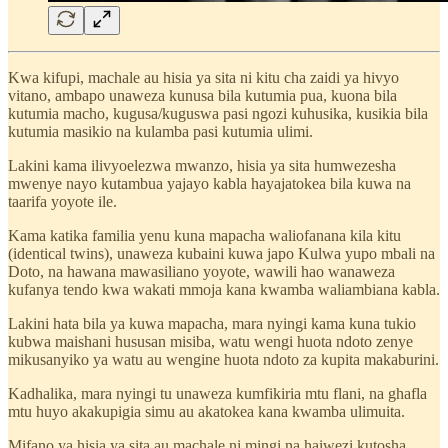
Kwa kifupi, machale au hisia ya sita ni kitu cha zaidi ya hivyo
vitano, ambapo unaweza kunusa bila kutumia pua, kuona bila
kutumia macho, kugusa/kuguswa pasi ngozi kuhusika, kusikia bila
kutumia masikio na kulamba pasi kutumia ulimi.
Lakini kama ilivyoelezwa mwanzo, hisia ya sita humwezesha
mwenye nayo kutambua yajayo kabla hayajatokea bila kuwa na
taarifa yoyote ile.
Kama katika familia yenu kuna mapacha waliofanana kila kitu
(identical twins), unaweza kubaini kuwa japo Kulwa yupo mbali na
Doto, na hawana mawasiliano yoyote, wawili hao wanaweza
kufanya tendo kwa wakati mmoja kana kwamba waliambiana kabla.
Lakini hata bila ya kuwa mapacha, mara nyingi kama kuna tukio
kubwa maishani hususan misiba, watu wengi huota ndoto zenye
mikusanyiko ya watu au wengine huota ndoto za kupita makaburini.
Kadhalika, mara nyingi tu unaweza kumfikiria mtu flani, na ghafla
mtu huyo akakupigia simu au akatokea kana kwamba ulimuita.
Mifano ya hisia ya sita au machale ni mingi na haiwezi kutosha