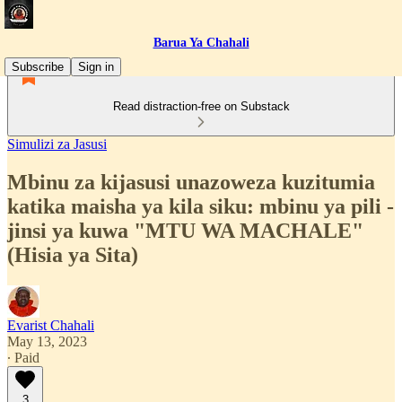
Barua Ya Chahali
Subscribe
Sign in
Read distraction-free on Substack
Simulizi za Jasusi
Mbinu za kijasusi unazoweza kuzitumia
katika maisha ya kila siku: mbinu ya pili -
jinsi ya kuwa "MTU WA MACHALE"
(Hisia ya Sita)
Evarist Chahali
May 13, 2023
∙ Paid
3