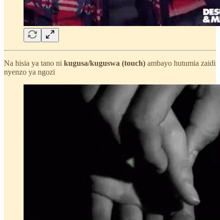
Na hisia ya tano ni
kugusa/kuguswa (touch)
ambayo hutumia zaidi
nyenzo ya ngozi