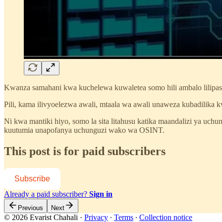
Kwanza samahani kwa kuchelewa kuwaletea somo hili ambalo lilipa
Pili, kama ilivyoelezwa awali, mtaala wa awali unaweza kubadilik
Ni kwa mantiki hiyo, somo la sita litahusu katika maandalizi ya uchu
kuutumia unapofanya uchunguzi wako wa OSINT.
This post is for paid subscribers
Subscribe
Already a paid subscriber?
Sign in
Previous
Next
© 2026 Evarist Chahali
·
Privacy
∙
Terms
∙
Collection notice