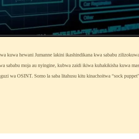
swa kuwa hewani Jumanne lakini ikashindikana kwa sababu zilizokuw
a kwa sababu moja au nyingine, kubwa zaidi ikiwa kuhakikisha kuwa
nguzi wa OSINT. Somo la saba litahusu kitu kinachoitwa “sock puppet” 