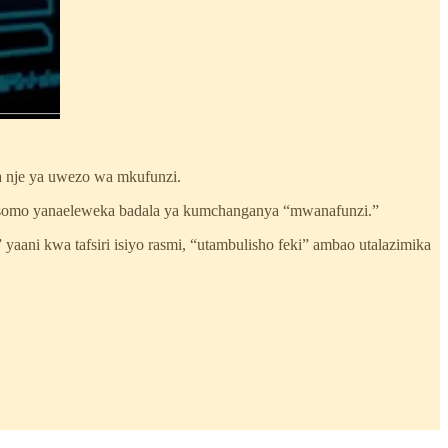
a nje ya uwezo wa mkufunzi.
 masomo yanaeleweka badala ya kumchanganya “mwanafunzi.”
yaani kwa tafsiri isiyo rasmi, “utambulisho feki” ambao utalazimika