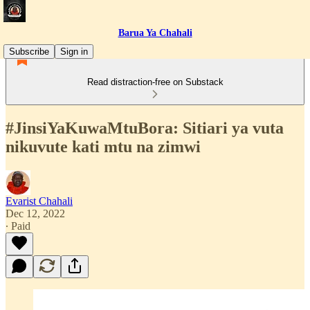
Barua Ya Chahali
Subscribe
Sign in
Read distraction-free on Substack
#JinsiYaKuwaMtuBora: Sitiari ya vuta
nikuvute kati mtu na zimwi
Evarist Chahali
Dec 12, 2022
∙ Paid