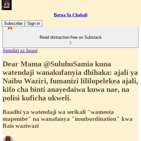
Barua Ya Chahali
Subscribe
Sign in
Read distraction-free on Substack
Simulizi za Jasusi
Dear Mama @SuluhuSamia kuna
watendaji wanakufanyia dhihaka: ajali ya
Naibu Waziri, fumanizi lililopelekea ajali,
kifo cha binti anayedaiwa kuwa nae, na
polisi kuficha ukweli.
Baadhi ya watendaji wa serikali "wameota
mapembe" na wanafanya "insubordination" kwa
Rais waziwazi