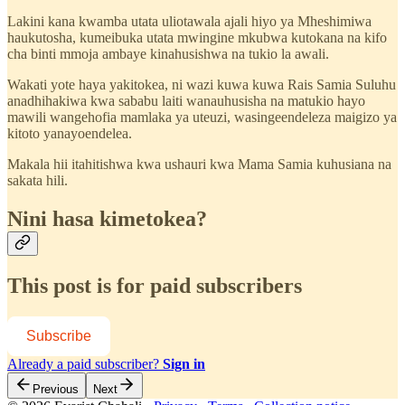
Lakini kana kwamba utata uliotawala ajali hiyo ya Mheshimiwa
haukutosha, kumeibuka utata mwingine mkubwa kutokana na kifo
cha binti mmoja ambaye kinahusishwa na tukio la awali.
Wakati yote haya yakitokea, ni wazi kuwa kuwa Rais Samia Suluhu
anadhihakiwa kwa sababu laiti wanauhusisha na matukio hayo
mawili wangehofia mamlaka ya uteuzi, wasingeendeleza maigizo ya
kitoto yanayoendelea.
Makala hii itahitishwa kwa ushauri kwa Mama Samia kuhusiana na
sakata hili.
Nini hasa kimetokea?
This post is for paid subscribers
Subscribe
Already a paid subscriber?
Sign in
Previous
Next