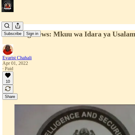
Breaking News: Mkuu wa Idara ya Usalama
Subscribe
Sign in
Evarist Chahali
Apr 01, 2022
∙ Paid
10
Share