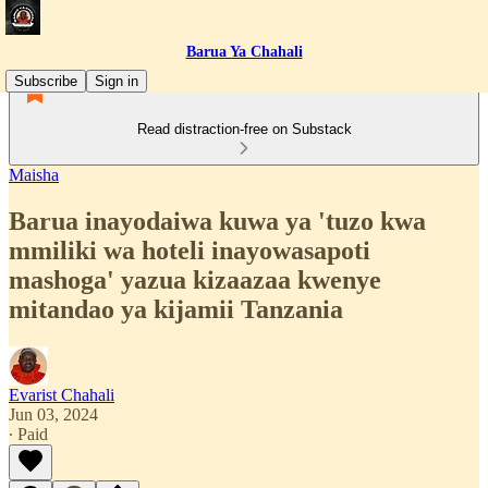
Barua Ya Chahali
Subscribe
Sign in
Read distraction-free on Substack
Maisha
Barua inayodaiwa kuwa ya 'tuzo kwa
mmiliki wa hoteli inayowasapoti
mashoga' yazua kizaazaa kwenye
mitandao ya kijamii Tanzania
Evarist Chahali
Jun 03, 2024
∙ Paid