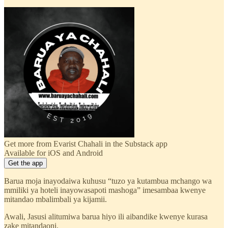
Get more from Evarist Chahali in the Substack app
Available for iOS and Android
Get the app
Barua moja inayodaiwa kuhusu “tuzo ya kutambua mchango wa
mmiliki ya hoteli inayowasapoti mashoga” imesambaa kwenye
mitandao mbalimbali ya kijamii.
Awali, Jasusi alitumiwa barua hiyo ili aibandike kwenye kurasa
zake mitandaoni.